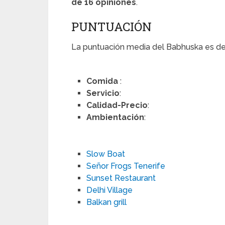
de 16 opiniones
.
PUNTUACIÓN
La puntuación media del Babhuska es d
Comida
:
Servicio
:
Calidad-Precio
:
Ambientación
:
Slow Boat
Señor Frogs Tenerife
Sunset Restaurant
Delhi Village
Balkan grill