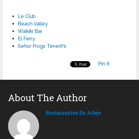
Le Club
Beach Valley
Waikiki Bar
El Ferry
Señor Frogs Tenerife
Pin It
About The Author
Restaurantes En Adeje