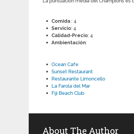
La puntuación media del Champions es
Comida
: 4
Servicio
: 4
Calidad-Precio
: 4
Ambientación
:
Ocean Cafe
Sunset Restaurant
Restaurante Limoncello
La Farola del Mar
Fiji Beach Club
About The Author