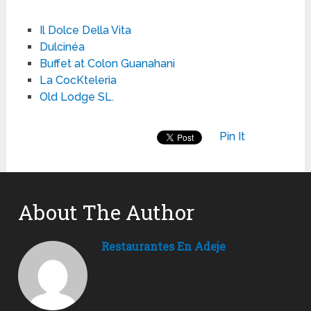
Il Dolce Della Vita
Dulcinéa
Buffet at Colon Guanahani
La CocKtelerìa
Old Lodge SL.
Pin It
About The Author
Restaurantes En Adeje