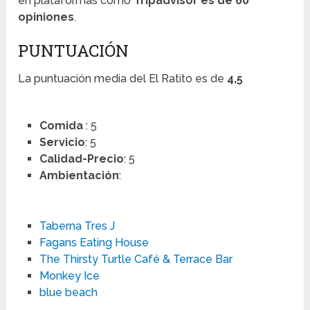
en plataformas como
Tripadvisor es de 60
opiniones
.
PUNTUACIÓN
La puntuación media del El Ratito es de
4,5
Comida
: 5
Servicio
: 5
Calidad-Precio
: 5
Ambientación
:
Taberna Tres J
Fagans Eating House
The Thirsty Turtle Café & Terrace Bar
Monkey Ice
blue beach