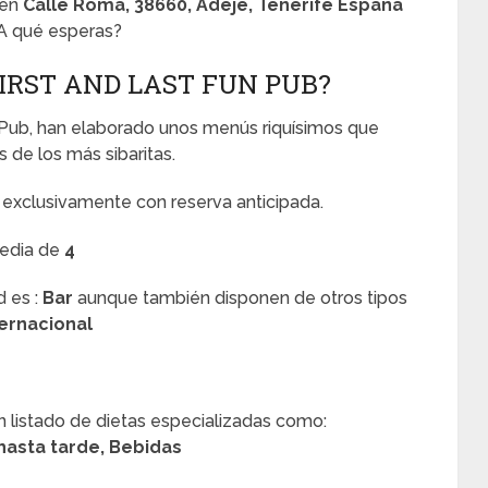
 en
Calle Roma, 38660, Adeje, Tenerife España
¿A qué esperas?
IRST AND LAST FUN PUB?
n Pub, han elaborado unos menús riquísimos que
 de los más sibaritas.
y exclusivamente con reserva anticipada.
media de
4
d es :
Bar
aunque también disponen de otros tipos
ternacional
n listado de dietas especializadas como:
hasta tarde, Bebidas