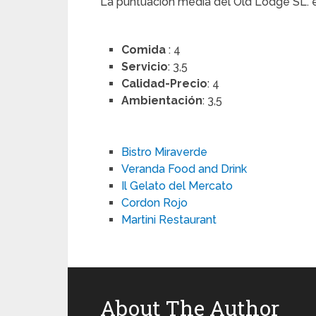
La puntuación media del Old Lodge SL. 
Comida
: 4
Servicio
: 3,5
Calidad-Precio
: 4
Ambientación
: 3,5
Bistro Miraverde
Veranda Food and Drink
Il Gelato del Mercato
Cordon Rojo
Martini Restaurant
About The Author