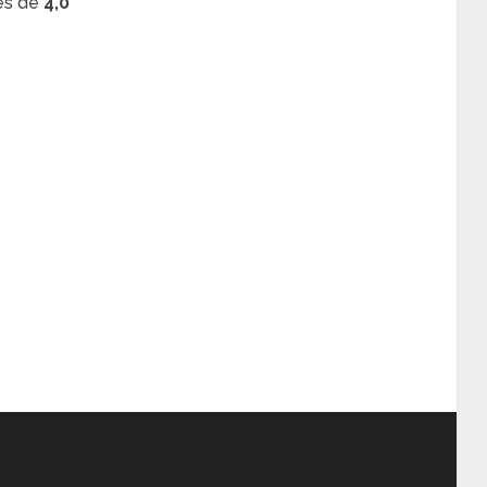
es de
4,0