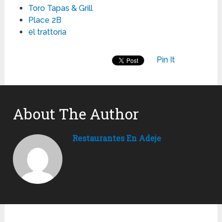
Toro Tapas & Grill
Place 2B
el trattoria
Pin It
About The Author
Restaurantes En Adeje